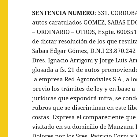
SENTENCIA NUMERO
: 331. CORDOBA
autos caratulados GOMEZ, SABAS ED
– ORDINARIO – OTROS, Expte. 600551; 
de dictar resolución de los que result
Sabas Edgar Gómez, D.N.I 23.870.242
Dres. Ignacio Arrigoni y Jorge Luis A
glosada a fs. 21 de autos promovien
la empresa Red Agromóviles S.A., a l
previo los trámites de ley y en base a
jurídicas que expondrá infra, se con
rubros que se discriminan en este libe
costas. Expresa el compareciente que 
visitado en su domicilio de Manzana E
Dolores por los Sres. Patricio Corni y