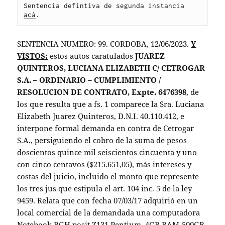
Sentencia defintiva de segunda instancia 
acá
.
SENTENCIA NUMERO: 99. CORDOBA, 12/06/2023.
Y
VISTOS:
estos autos caratulados
JUAREZ
QUINTEROS, LUCIANA ELIZABETH C/ CETROGAR
S.A. – ORDINARIO – CUMPLIMIENTO /
RESOLUCION DE CONTRATO, Expte. 6476398
, de
los que resulta que a fs. 1 comparece la Sra. Luciana
Elizabeth Juarez Quinteros, D.N.I. 40.110.412, e
interpone formal demanda en contra de Cetrogar
S.A., persiguiendo el cobro de la suma de pesos
doscientos quince mil seiscientos cincuenta y uno
con cinco centavos ($215.651,05), más intereses y
costas del juicio, incluido el monto que represente
los tres jus que estipula el art. 104 inc. 5 de la ley
9459. Relata que con fecha 07/03/17 adquirió en un
local comercial de la demandada una computadora
Notebook BGH posit Z131 Pentium, 4GB RAM-500GB