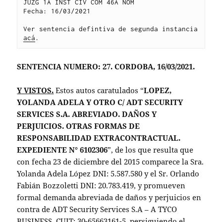
JUZG 1A INST CIV COM 46A NOM
Fecha: 16/03/2021
Ver sentencia defintiva de segunda instancia 
acá
.
SENTENCIA NUMERO: 27. CORDOBA, 16/03/2021.
Y VISTOS.
Estos autos caratulados “
LOPEZ,
YOLANDA ADELA Y OTRO C/ ADT SECURITY
SERVICES S.A. ABREVIADO. DAÑOS Y
PERJUICIOS. OTRAS FORMAS DE
RESPONSABILIDAD EXTRACONTRACTUAL.
EXPEDIENTE N° 6102306
”, de los que resulta que
con fecha 23 de diciembre del 2015 comparece la Sra.
Yolanda Adela López DNI: 5.587.580 y el Sr. Orlando
Fabián Bozzoletti DNI: 20.783.419, y promueven
formal demanda abreviada de daños y perjuicios en
contra de ADT Security Services S.A – A TYCO
BUSINESS, CUIT: 30-65663161-5, persiguiendo el