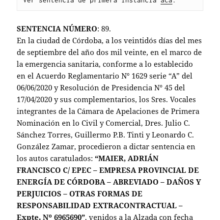
Ver sentencia de primera instancia 
acá
.
SENTENCIA NÚMERO
: 89.
En la ciudad de Córdoba, a los veintidós días del mes
de septiembre del año dos mil veinte, en el marco de
la emergencia sanitaria, conforme a lo establecido
en el Acuerdo Reglamentario N° 1629 serie “A” del
06/06/2020 y Resolución de Presidencia N° 45 del
17/04/2020 y sus complementarios, los Sres. Vocales
integrantes de la Cámara de Apelaciones de Primera
Nominación en lo Civil y Comercial, Dres. Julio C.
Sánchez Torres, Guillermo P.B. Tinti y Leonardo C.
González Zamar, procedieron a dictar sentencia en
los autos caratulados:
“MAIER, ADRIÁN
FRANCISCO C/ EPEC – EMPRESA PROVINCIAL DE
ENERGÍA DE CÓRDOBA – ABREVIADO – DAÑOS Y
PERJUICIOS – OTRAS FORMAS DE
RESPONSABILIDAD EXTRACONTRACTUAL –
Expte. Nº 6965690”
, venidos a la Alzada con fecha