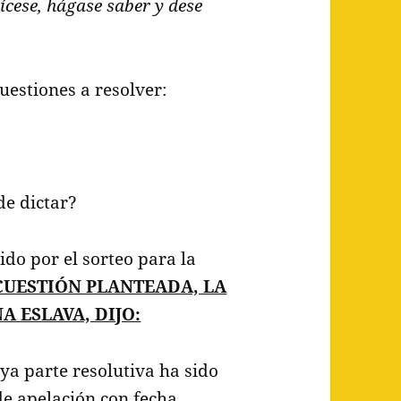
ícese, hágase saber y dese
cuestiones a resolver:
e dictar?
do por el sorteo para la
CUESTIÓN PLANTEADA, LA
A ESLAVA, DIJO:
ya parte resolutiva ha sido
de apelación con fecha