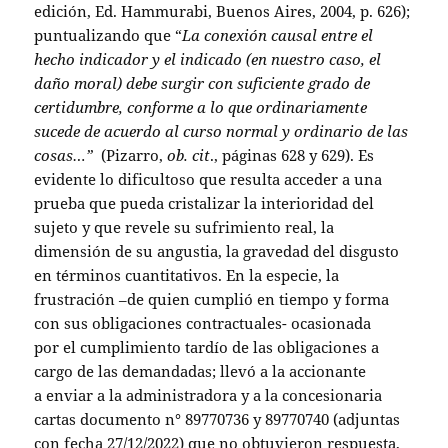
edición, Ed. Hammurabi, Buenos Aires, 2004, p. 626);
puntualizando que “
La conexión causal entre el
hecho indicador y el indicado (en nuestro caso, el
daño moral) debe surgir con suficiente grado de
certidumbre, conforme a lo que ordinariamente
sucede de acuerdo al curso normal y ordinario de las
cosas…”
(Pizarro,
ob. cit
., páginas 628 y 629). Es
evidente lo dificultoso que resulta acceder a una
prueba que pueda cristalizar la interioridad del
sujeto y que revele su sufrimiento real, la
dimensión de su angustia, la gravedad del disgusto
en términos cuantitativos. En la especie, la
frustración –de quien cumplió en tiempo y forma
con sus obligaciones contractuales- ocasionada
por el cumplimiento tardío de las obligaciones a
cargo de las demandadas; llevó a la accionante
a enviar a la administradora y a la concesionaria
cartas documento n° 89770736 y 89770740 (adjuntas
con fecha 27/12/2022) que no obtuvieron respuesta,