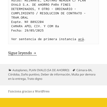
Autos: REINANTE, LAUTARO NEHUEN C/ PLAN 
OVALO S.A. DE AHORRO PARA FINES 
DETERMINADOS, Y OTRO - ORDINARIO - 
CUMPLIMIENTO / RESOLUCION DE CONTRATO - 
TRAM.ORAL
Expte. Nº 8092204
CAMARA APEL CIV. Y COM 8a
Fecha: 29/05/2025
Ver sentencia de primera instancia 
acá
.
REINANTE c. PLAN OVALO SA DE AHORRO
Sigue leyendo
Categorías
Etiquetas
Autoplanes
,
PLAN OVALO (SA DE AHORRO)
Cámara-8A
,
Córdoba
,
Daño punitivo
,
Deber de información
,
Multa por demora
en la entrega
,
Trato digno
Funciona gracias a WordPress