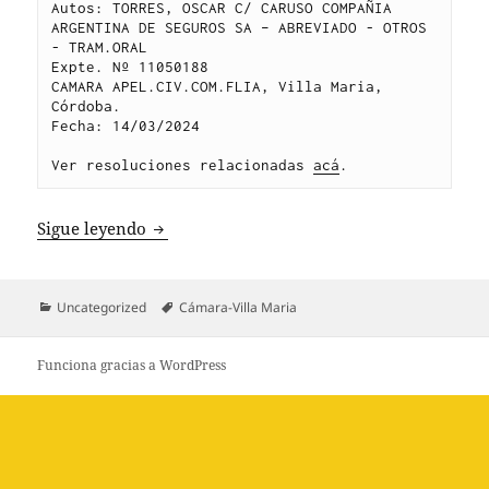
Autos: TORRES, OSCAR C/ CARUSO COMPAÑIA 
ARGENTINA DE SEGUROS SA – ABREVIADO - OTROS 
- TRAM.ORAL
Expte. Nº 11050188
CAMARA APEL.CIV.COM.FLIA, Villa Maria, 
Córdoba.
Fecha: 14/03/2024
Ver resoluciones relacionadas 
acá
.
TORRES c. CARUSO COMPAÑIA ARGENTINA D
Sigue leyendo
Categorías
Etiquetas
Uncategorized
Cámara-Villa Maria
Funciona gracias a WordPress