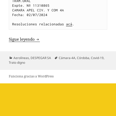
TRAM.ORAL
Expte. Nº 11310865
CAMARA APEL CIV. Y COM 4A
Fecha: 02/07/2024
Resoluciones relacionadas 
acá
.
GONZALEZ c. DESPEGAR SA
Sigue leyendo
Categorías
Etiquetas
Aerolíneas
,
DESPEGAR SA
Cámara-4A
,
Córdoba
,
Covid-19
,
Trato digno
Funciona gracias a WordPress