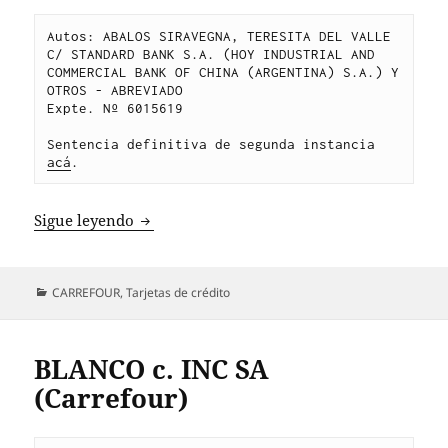
Autos: ABALOS SIRAVEGNA, TERESITA DEL VALLE 
C/ STANDARD BANK S.A. (HOY INDUSTRIAL AND 
COMMERCIAL BANK OF CHINA (ARGENTINA) S.A.) Y 
OTROS - ABREVIADO
Expte. Nº 6015619
Sentencia definitiva de segunda instancia 
acá
.
ABALOS SIRAVEGNA c. ICBC SA (ex Standard
Sigue leyendo
Categorías
CARREFOUR
,
Tarjetas de crédito
BLANCO c. INC SA
(Carrefour)