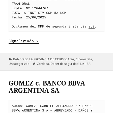
TRAM.ORAL
Expte. Nº 12644767
JUZG 1A INST CIV COM 5A NOM
Fecha: 25/06/2025
Dictamen del MPF de segunda instancia 
acá
.
GARCIA c. BANCO DE LA PROVINCIA DE C
Sigue leyendo
Categorías
BANCO DE LA PROVINCIA DE CORDOBA SA
,
Ciberestafa
,
Etiquetas
Uncategorized
Córdoba
,
Deber de seguridad
,
Juz-15A
GOMEZ c. BANCO BBVA
ARGENTINA SA
Autos: GOMEZ, GABRIEL ALEJANDRO C/ BANCO 
BBVA ARGENTINA S.A – ABREVIADO - DAÑOS Y 