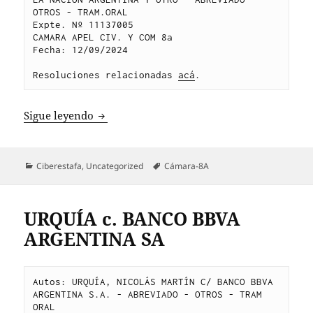
OTROS - TRAM.ORAL
Expte. Nº 11137005
CAMARA APEL CIV. Y COM 8a
Fecha: 12/09/2024
Resoluciones relacionadas 
acá
.
GARBIGLIA c. BANCO DE LA NACION ARG
Sigue leyendo
Categorías
Etiquetas
Ciberestafa
,
Uncategorized
Cámara-8A
URQUÍA c. BANCO BBVA
ARGENTINA SA
Autos: URQUÍA, NICOLÁS MARTÍN C/ BANCO BBVA 
ARGENTINA S.A. - ABREVIADO - OTROS - TRAM 
ORAL