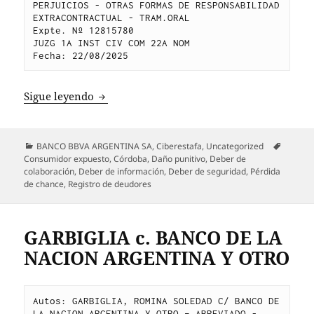
PERJUICIOS - OTRAS FORMAS DE RESPONSABILIDAD 
EXTRACONTRACTUAL - TRAM.ORAL
Expte. Nº 12815780
JUZG 1A INST CIV COM 22A NOM
Fecha: 22/08/2025
GOMEZ c. BANCO BBVA ARGENTINA SA
Sigue leyendo
Categorías
Etiquet
BANCO BBVA ARGENTINA SA
,
Ciberestafa
,
Uncategorized
Consumidor expuesto
,
Córdoba
,
Daño punitivo
,
Deber de
colaboración
,
Deber de información
,
Deber de seguridad
,
Pérdida
de chance
,
Registro de deudores
GARBIGLIA c. BANCO DE LA
NACION ARGENTINA Y OTRO
Autos: GARBIGLIA, ROMINA SOLEDAD C/ BANCO DE 
LA NACION ARGENTINA Y OTRO – ABREVIADO - 