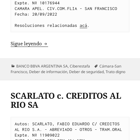
Expte. Nº 10176944
CAMARA APEL. CIV.COM.FLIA - SAN FRANCISCO
Fecha: 20/09/2022	
Resoluciones relacionadas 
acá
.
URQUÍA c. BANCO BBVA ARGENTINA SA
Sigue leyendo
Categorías
Etiquetas
BANCO BBVA ARGENTINA SA
,
Ciberestafa
Cámara-San
Francisco
,
Deber de información
,
Deber de seguridad
,
Trato digno
SCARLATO c. CREDITOS AL
RIO SA
Autos: SCARLATO, FABIO EDUARDO C/ CREDITOS 
AL RIO S.A. - ABREVIADO - OTROS - TRAM.ORAL 
Expte. Nº 11909022