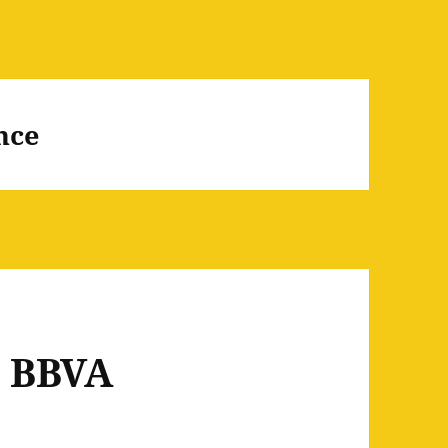
nce
 BBVA