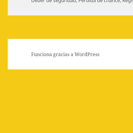
Deber de seguridad
,
Pérdida de chance
,
Regi
Funciona gracias a WordPress