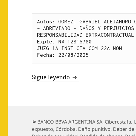
Autos: GOMEZ, GABRIEL ALEJANDRO C
– ABREVIADO - DAÑOS Y PERJUICIOS 
RESPONSABILIDAD EXTRACONTRACTUAL
Expte. Nº 12815780
JUZG 1A INST CIV COM 22A NOM
Fecha: 22/08/2025
GOMEZ c. BANCO BBVA
Sigue leyendo
Categorías
BANCO BBVA ARGENTINA SA
,
Ciberestafa
,
expuesto
,
Córdoba
,
Daño punitivo
,
Deber de 